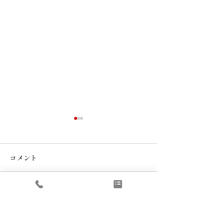
コメント
コメントを追加…
才能教育心理学のセッシ
この春7名の生
ョン
入会いただきま